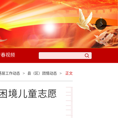
青春视频
>
>
基层工作动态
县（区）团情动态
正文
爱困境儿童志愿