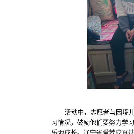
活动中，
志愿者
与困境
习情况，鼓励他们要努力学
乐地成长。
辽宁省爱梦成真基