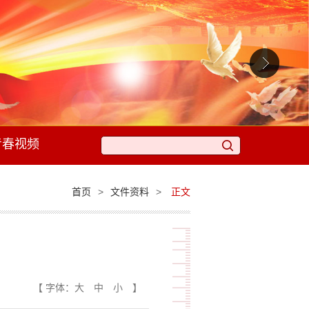
青春视频
>
>
首页
文件资料
正文
【 字体：
大
中
小
】